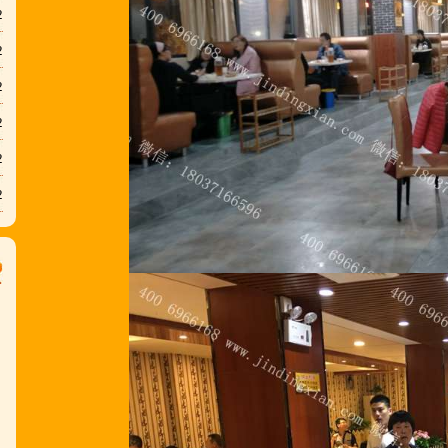
2
2
2
2
2
2