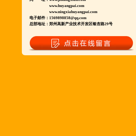
www.huyangpai.com
江苏泗洪 沭阳 浙江宁波温州等店.....
www.ningxiahuyangpai.com
河南南阳多家 焦作周口多家店.....
电子邮件：1569898858@qq.com
总部地址：郑州高新产业技术开发区银杏路29号
郑州港区 许昌洛阳开封多家店.....
河北石家庄 唐山迁安多家店.....
安徽亳州清真店 湖北襄阳店.....
山西晋城 阳泉等店.....
欢迎您到就近店品尝考察.
详询公司总监 何恒震 先生:手机/微信18037166596
火爆的网络线上团购及微信营销模式:公司采用派人
上门指导.住店扶持的经营模式,宁夏风味,一锅四吃,
羊排突出鲜,香,嫩;香辣虾口感纯正,营养丰富,回头客
多,易操作,夏天生意更火爆;无需聘厨师;是中小餐饮
店值得信赖的合作伙伴,适合餐饮店快速创业.有意向
加盟的朋友,公司派人为您选址、设计门店;办理营业