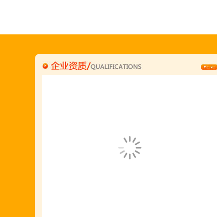
何恒震总监:18037166596
"胡羊排"是国家工商总局核准注册商标,
隶属于金顶鲜企业集团下属
胡羊排餐饮管理有限公司所持有.
金顶鲜宁夏特色系列胡羊排烧烤火锅复合餐厅
2018年持续火爆招商开店中.
金顶鲜餐饮全国连锁500家,
国家注册商标,
有13年正规连锁加盟经验,
真实开店500家后,
我们很专业,
期待您加入大家庭.
若您开店无必胜把握,