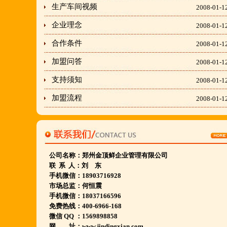
生产车间视频
2008-01-1
隶属于金顶鲜企业集团下属
企业理念
2008-01-1
胡羊排餐饮管理有限公司所持有.
金顶鲜宁夏特色系列胡羊排烧烤火锅复合餐厅
合作条件
2008-01-1
2018年持续火爆招商开店中.
加盟问答
2008-01-1
支持须知
2008-01-1
金顶鲜餐饮全国连锁500家,
加盟流程
2008-01-1
国家注册商标,
有13年正规连锁加盟经验,
真实开店500家后,
我们很专业,
公司名称：
郑州金顶鲜企业管理有限公司
期待您加入大家庭.
联 系 人：刘 东
手机微信：18903716928
若您开店无必胜把握,
市场总监：何恒震
请致电我们:4006966168
手机微信：18037166596
免费热线：400-6966-168
微信 QQ ：1569898858
陕西西安市 宁夏银川市 山东聊城市等店.....
网 址：www.jindingxian.com