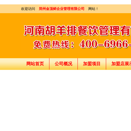
欢迎访问
郑州金顶鲜企业管理有限公司
网站！
网站首页
公司概况
加盟项目
加盟店展
刘东总经理:18903716928
穆香存老师:13281876669