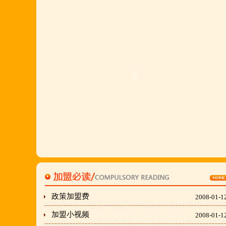
多,易操作,夏天生意更火爆;无需聘厨师;是中小餐饮
店值得信赖的合作伙伴,适合餐饮店快速创业.有意向
加盟的朋友,公司派人为您选址、设计门店;办理营业
执照;企划宣传;购置物品;全程指导;快开业再派厨师
长上门住店指导,期间可以派人到总部学习,开业时再
派厨师长上门住店指导,期间可以派人到总部学习,开
业时再派厨师长住店不限期传授,直至教会为止;若您
开店无必胜厂的把握,请致电我们！
刘东总经理:18903716928
穆香存老师:13281876669
何恒震总监:18037166596
政策加盟费
2008-01-1
加盟小视频
2008-01-1
"胡羊排"是国家工商总局核准注册商标,