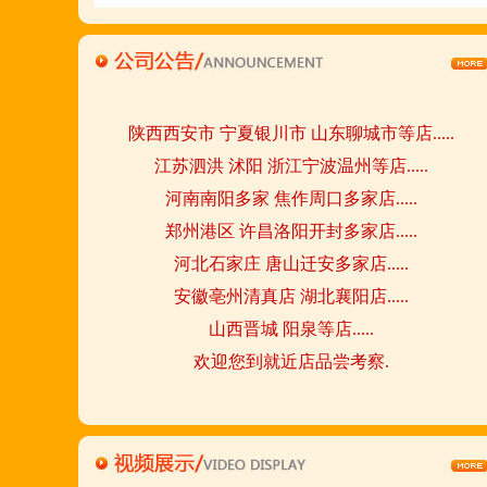
请致电我们:4006966168
陕西西安市 宁夏银川市 山东聊城市等店.....
江苏泗洪 沭阳 浙江宁波温州等店.....
河南南阳多家 焦作周口多家店.....
郑州港区 许昌洛阳开封多家店.....
河北石家庄 唐山迁安多家店.....
安徽亳州清真店 湖北襄阳店.....
山西晋城 阳泉等店.....
欢迎您到就近店品尝考察.
详询公司总监 何恒震 先生:手机/微信18037166596
火爆的网络线上团购及微信营销模式:公司采用派人
上门指导.住店扶持的经营模式,宁夏风味,一锅四吃,
羊排突出鲜,香,嫩;香辣虾口感纯正,营养丰富,回头客