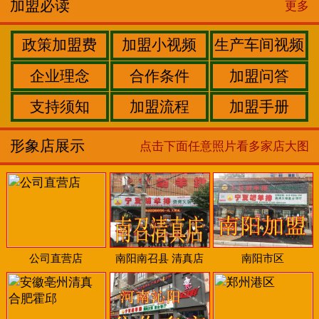
加盟必读
更多
政策加盟费
加盟小视频
生产车间视频
企业理念
合作条件
加盟问答
支持须知
加盟流程
加盟手册
形象店展示
点击下面任意照片看多家店大图
公司直营店
南阳南召县 清真店
南阳市区