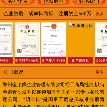
客户留言
视频展示
联系我们
企业资质：胡羊排商标，注册资金500万
更多
可证
胡羊排营业执照
胡羊排注册商标
胡羊排商标
金顶鲜营
公司概况
更多
郑州金顶鲜企业管理有限公司经工商局批准,以特
色菜肴研发并以连锁加盟为主的一家专业餐饮管
理公司。"胡羊排"是国家工商总局核准注册商
标，隶属于金顶鲜企业集团下属河南胡羊排餐饮