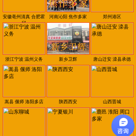
安徽亳州清真 合肥霍
河南沁阳 焦作多家
郑州港区
邱
浙江宁波 温州义务
新乡卫辉
唐山迁安 滦县承德
嵩县 偃师 洛阳多店
陕西西安
山西晋城