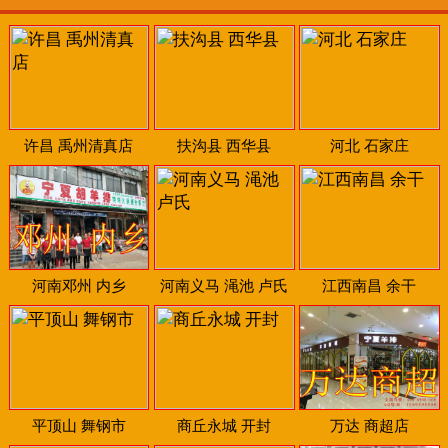
许昌 禹州清真店
扶沟县 西华县
河北 石家庄
河南邓州 内乡
河南义马 渑池 卢氏
江西南昌 余干
平顶山 舞钢市
商丘永城 开封
万达 商超店