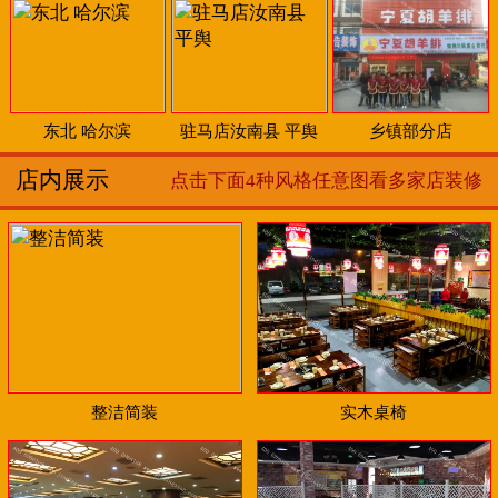
东北 哈尔滨
驻马店汝南县 平舆
乡镇部分店
店内展示
点击下面4种风格任意图看多家店装修
整洁简装
实木桌椅