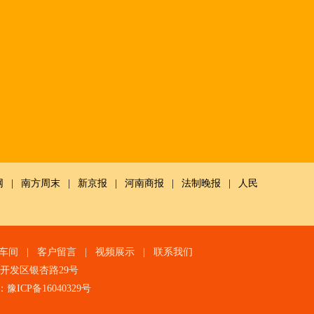
网
|
南方周末
|
新京报
|
河南商报
|
法制晚报
|
人民
车间
|
客户留言
|
视频展示
|
联系我们
技术开发区银杏路29号
：
豫ICP备16040329号