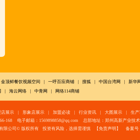
金顶鲜餐饮视频空间
|
一呼百应商铺
|
搜狐
|
中国台湾网
|
新华
网
|
海云网络
|
中青网
|
网络114商铺
盟店展示
|
形象店展示
|
加盟必读
|
行业资讯
|
大图展示
|
生产
966-168 电子邮箱：1569898858@qq.com 总部地址：郑州高新产业
有限公司© 版权所有 投资有风险，选择需谨慎 【
免责声明
】 备案号