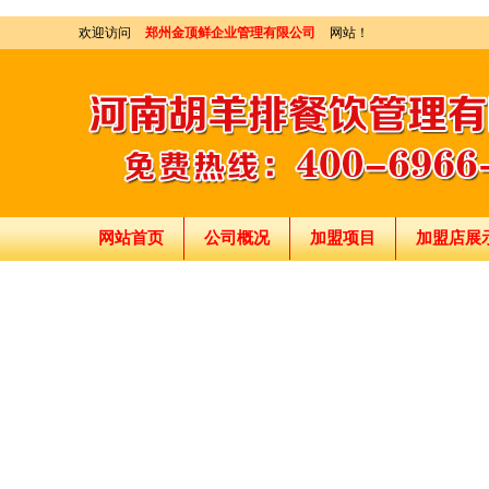
欢迎访问
郑州金顶鲜企业管理有限公司
网站！
网站首页
公司概况
加盟项目
加盟店展
刘东总经理:18903716928
穆香存老师:13281876669
何恒震总监:18037166596