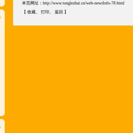
本页网址：
http://www.tonglezhai.cn/web-newsInfo-78.html
【
收藏
、
打印
、
返回
】