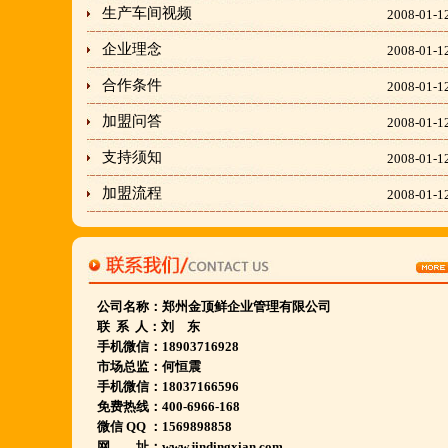
胡羊排餐饮管理有限公司所持有.
生产车间视频
2008-01-1
金顶鲜宁夏特色系列胡羊排烧烤火锅复合餐厅
企业理念
2008-01-1
2018年持续火爆招商开店中.
合作条件
2008-01-1
加盟问答
2008-01-1
金顶鲜餐饮全国连锁500家,
支持须知
2008-01-1
国家注册商标,
有13年正规连锁加盟经验,
加盟流程
2008-01-1
真实开店500家后,
我们很专业,
期待您加入大家庭.
公司名称：
郑州金顶鲜企业管理有限公司
若您开店无必胜把握,
联 系 人：刘 东
请致电我们:4006966168
手机微信：18903716928
市场总监：何恒震
手机微信：18037166596
陕西西安市 宁夏银川市 山东聊城市等店.....
免费热线：400-6966-168
微信 QQ ：1569898858
江苏泗洪 沭阳 浙江宁波温州等店.....
网 址：www.jindingxian.com