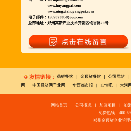
河南南阳多家 焦作周口多家店.....
www.huyangpai.com
www.ningxiahuyangpai.com
郑州港区 许昌洛阳开封多家店.....
电子邮件：1569898858@qq.com
河北石家庄 唐山迁安多家店.....
总部地址：郑州高新产业技术开发区银杏路29号
安徽亳州清真店 湖北襄阳店.....
山西晋城 阳泉等店.....
欢迎您到就近店品尝考察.
详询公司总监 何恒震 先生:手机/微信18037166596
火爆的网络线上团购及微信营销模式:公司采用派人
鼎鲜餐饮
|
金顶鲜餐饮
|
公司网站
|
上门指导.住店扶持的经营模式,宁夏风味,一锅四吃,
网
|
中国经济网千龙网
|
华西都市报
|
友情吧
|
大河
羊排突出鲜,香,嫩;香辣虾口感纯正,营养丰富,回头客
多,易操作,夏天生意更火爆;无需聘厨师;是中小餐饮
网站首页
|
公司概况
|
加盟项目
|
加
店值得信赖的合作伙伴,适合餐饮店快速创业.有意向
免费热线：400-6
加盟的朋友,公司派人为您选址、设计门店;办理营业
郑州金顶鲜企业管理
执照;企划宣传;购置物品;全程指导;快开业再派厨师