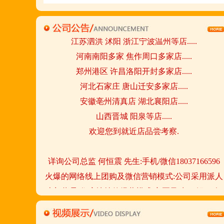
陕西西安市 宁夏银川市 山东聊城市等店.....
江苏泗洪 沭阳 浙江宁波温州等店.....
河南南阳多家 焦作周口多家店.....
郑州港区 许昌洛阳开封多家店.....
河北石家庄 唐山迁安多家店.....
安徽亳州清真店 湖北襄阳店.....
山西晋城 阳泉等店.....
欢迎您到就近店品尝考察.
详询公司总监 何恒震 先生:手机/微信18037166596
火爆的网络线上团购及微信营销模式:公司采用派人
上门指导.住店扶持的经营模式,宁夏风味,一锅四吃,
羊排突出鲜,香,嫩;香辣虾口感纯正,营养丰富,回头客
多,易操作,夏天生意更火爆;无需聘厨师;是中小餐饮