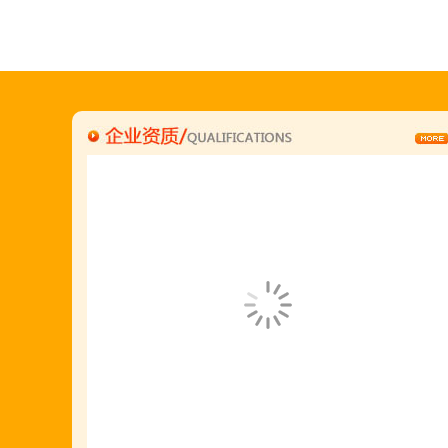
"胡羊排"是国家工商总局核准注册商标,
隶属于金顶鲜企业集团下属
胡羊排餐饮管理有限公司所持有.
金顶鲜宁夏特色系列胡羊排烧烤火锅复合餐厅
2018年持续火爆招商开店中.
金顶鲜餐饮全国连锁500家,
国家注册商标,
有13年正规连锁加盟经验,
真实开店500家后,
我们很专业,
期待您加入大家庭.
若您开店无必胜把握,
请致电我们:4006966168