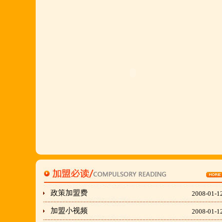
店值得信赖的合作伙伴,适合餐饮店快速创业.有意向
加盟的朋友,公司派人为您选址、设计门店;办理营业
执照;企划宣传;购置物品;全程指导;快开业再派厨师
长上门住店指导,期间可以派人到总部学习,开业时再
派厨师长上门住店指导,期间可以派人到总部学习,开
业时再派厨师长住店不限期传授,直至教会为止;若您
开店无必胜厂的把握,请致电我们！
刘东总经理:18903716928
穆香存老师:13281876669
何恒震总监:18037166596
政策加盟费
2008-01-1
"胡羊排"是国家工商总局核准注册商标,
加盟小视频
2008-01-1
隶属于金顶鲜企业集团下属